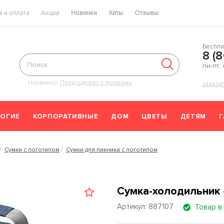
 и оплата
Акции
Новинки
Хиты
Отзывы
Беспла
8 (
пн-пт:
Например:
Плед-одеяло с рукавами
ЗАКАЗА
ОГИЕ
КОРПОРАТИВНЫЕ
ДОМ
ЦВЕТЫ
ДЕТЯМ
Сумки с логотипом
Сумки для пикника с логотипом
Сумка-холодильник «
Артикул: 887107
Товар в