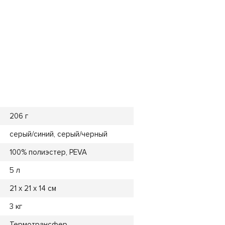
206 г
серый/синий, серый/черный
100% полиэстер, PEVA
5 л
21 х 21 х 14 см
3 кг
Термотрансфер