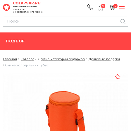
COLAPSAR.RU
0
0
Магазин необычных
подарков
и корпоративного мерча
ПОДБОР
Главная
Каталог
Другие категории подарков
Дешевые подарки
Сумка-холодильник Тубус