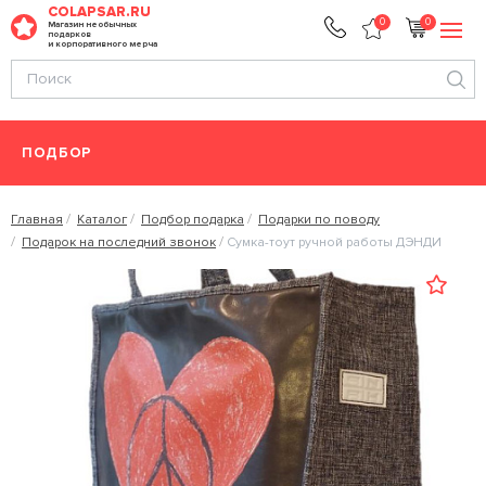
COLAPSAR.RU
0
0
Магазин необычных
подарков
и корпоративного мерча
ПОДБОР
Главная
Каталог
Подбор подарка
Подарки по поводу
Подарок на последний звонок
Сумка-тоут ручной работы ДЭНДИ