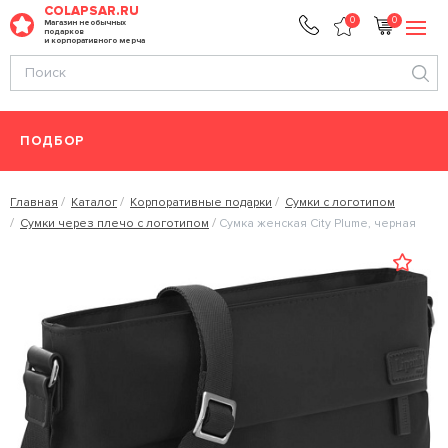
COLAPSAR.RU
0
0
Магазин необычных
подарков
и корпоративного мерча
ПОДБОР
Главная
Каталог
Корпоративные подарки
Сумки с логотипом
Сумки через плечо с логотипом
Сумка женская City Plume, черная