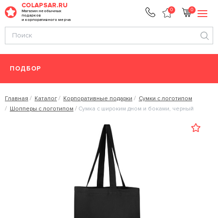
COLAPSAR.RU
0
0
Магазин необычных
подарков
и корпоративного мерча
ПОДБОР
Главная
Каталог
Корпоративные подарки
Сумки с логотипом
Шопперы с логотипом
Сумка с широким дном и боками, черный