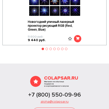
Новогодний уличный лазерный
проектор рисующий RGB (Red,
Green, Blue)
11 800
руб.
9 440
руб.
COLAPSAR.RU
Магазин необычных
подарков
и корпоративного мерча
+7 (800) 550-09-96
aloha@colapsar.ru