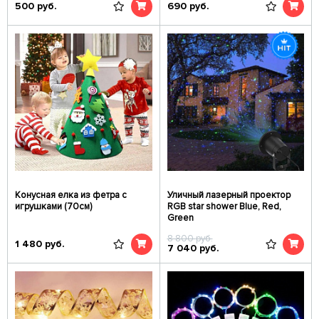
500
руб.
690
руб.
Конусная елка из фетра с
Уличный лазерный проектор
игрушками (70см)
RGB star shower Blue, Red,
Green
8 800
руб.
1 480
руб.
7 040
руб.