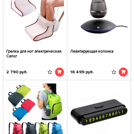
Грелка для ног электрическая
Левитирующая колонка
Сапог
2 790
руб.
16 499
руб.