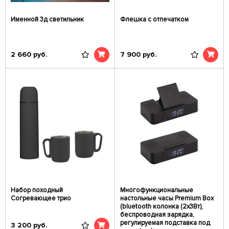
Именной 3д светильник
Флешка с отпечатком
2 660
руб.
7 900
руб.
Набор походный
Многофункциональные
Согревающее трио
настольные часы Premium Box
(bluetooth колонка (2x3Вт),
беспроводная зарядка,
регулируемая подставка под
3 200
руб.