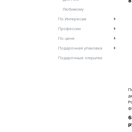
8
Любимому
По Интересам
Профессии
По цене
Подарочная упаковка
Подарочные открытки
П
д
Р
ф
6
р