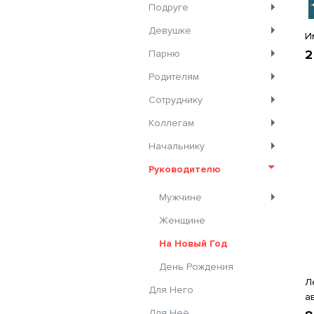
Подруге
Девушке
И
2
Парню
Родителям
Сотруднику
Коллегам
Начальнику
Руководителю
Мужчине
Женщине
На Новый Год
День Рождения
Л
Для Него
а
Для Неё