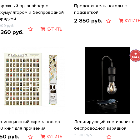
орожный органайзер с
Предсказатель погоды с
ккумулятором и беспроводной
подсветкой
арядкой
2 850
руб.
КУПИТ
 200
руб.
КУПИТЬ
 360
руб.
отивационный скретч-постер
Левитирующий светильник с
00 книг для прочтения
беспроводной зарядкой
11 500
руб.
50
руб.
КУПИТЬ