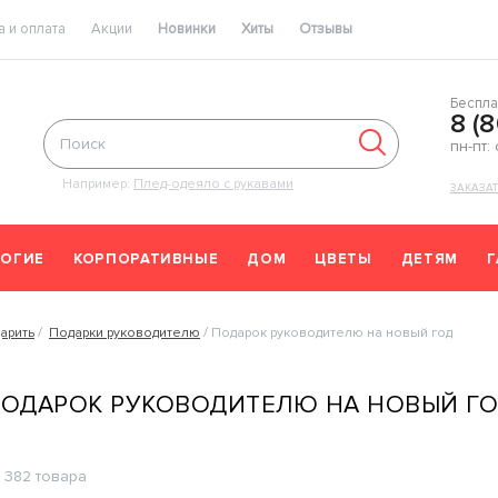
 и оплата
Акции
Новинки
Хиты
Отзывы
Беспла
8 (
пн-пт:
Например:
Плед-одеяло с рукавами
ЗАКАЗА
ОГИЕ
КОРПОРАТИВНЫЕ
ДОМ
ЦВЕТЫ
ДЕТЯМ
арить
Подарки руководителю
Подарок руководителю на новый год
ОДАРОК РУКОВОДИТЕЛЮ НА НОВЫЙ ГО
382 товара