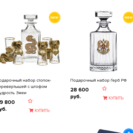
одарочный набор стопок-
Подарочный набор Герб РФ
еревертышей c штофом
28 600
удрость Змеи
руб.
КУПИТЬ
9 800
уб.
КУПИТЬ