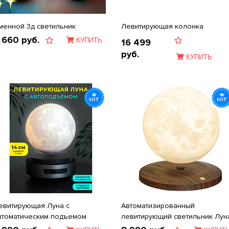
менной 3д светильник
Левитирующая колонка
 660
руб.
КУПИТЬ
16 499
руб.
КУПИТЬ
евитирующая Луна с
Автоматизированный
втоматическим подъемом
левитирующий светильник Лун