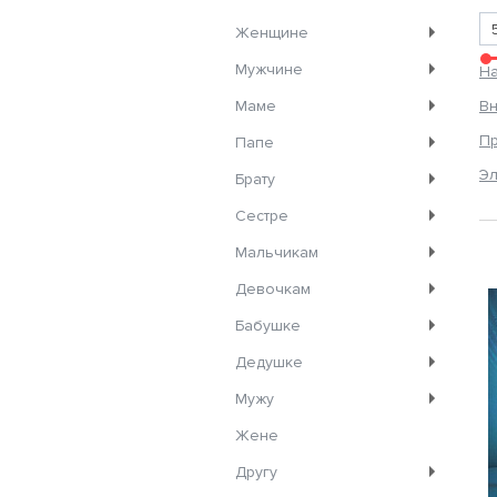
Женщине
Мужчине
Н
Маме
Вн
Пр
Папе
Эл
Брату
Сестре
Мальчикам
Девочкам
Бабушке
Дедушке
Мужу
Жене
Другу