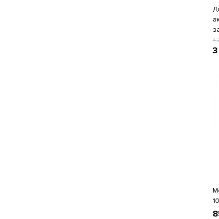
Д
а
з
4
3
М
1
8