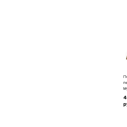
П
п
М
4
р