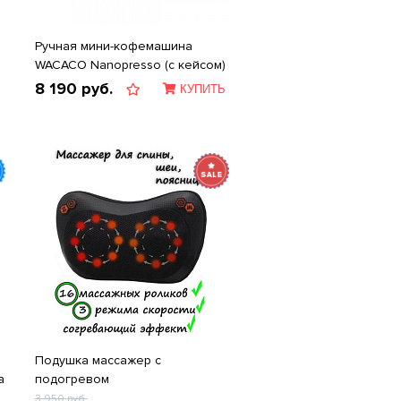
Ручная мини-кофемашина
WACACO Nanopresso (с кейсом)
8 190
руб.
КУПИТЬ
Подушка массажер с
а
подогревом
3 950
руб.