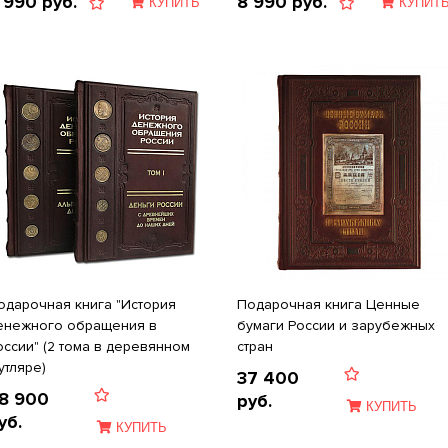
 990
руб.
8 990
руб.
КУПИТЬ
КУПИТ
одарочная книга "История
Подарочная книга Ценные
енежного обращения в
бумаги России и зарубежных
оссии" (2 тома в деревянном
стран
утляре)
37 400
8 900
руб.
КУПИТЬ
уб.
КУПИТЬ